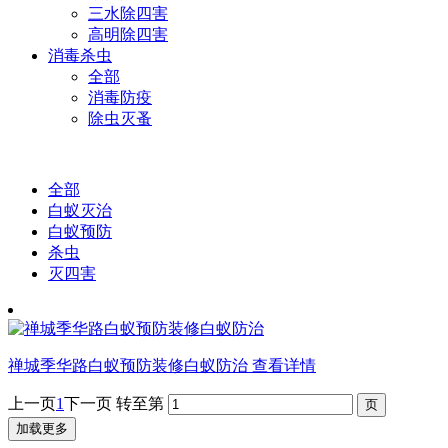
三水除四害
高明除四害
消毒杀虫
全部
消毒防疫
除虫灭蚤
全部
白蚁灭治
白蚁预防
杀虫
灭四害
禅城季华路白蚁预防装修白蚁防治
查看详情
上一页
1
下一页
转至第
加载更多