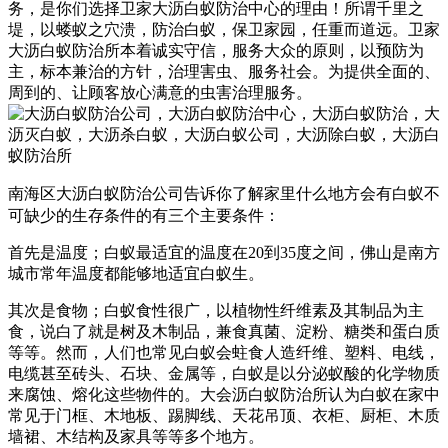
务，是你们选择卫家大沥白蚁防治中心的理由！
所谓千里之
堤，以蝼蚁之穴溃，防治白蚁，保卫家园，任重而道远。卫家
大沥白蚁防治所本着诚实守信，服务大众的原则，以预防为
主，标本兼治的方针，治理害虫、服务社会。为提供全面的、
周到的、让顾客放心满意的虫害治理服务。
南海区大沥白蚁防治公司告诉你了解家里什么地方会有白蚁不
可缺少的生存条件的有三个主要条件：
首先是温度；白蚁最适宜的温度在20到35度之间，佛山是南方
城市常年温度都能够地适宜白蚁生。
其次是食物；白蚁食性很广，以植物性纤维素及其制品为主
食，说白了就是树及木制品，兼食真菌、淀粉、糖类和蛋白质
等等。然而，人们也常见白蚁会蛀食人造纤维、塑料、电线，
电缆甚至砖头、石块、金属等，白蚁是以分泌蚁酸的化学物质
来腐蚀、熔化这些物件的。大会沥白蚁防治所认为白蚁在家中
常见于门框、木地板、踢脚线、天花吊顶、衣柜、厨柜、木质
墙裙、木结构及家具等等多个地方。