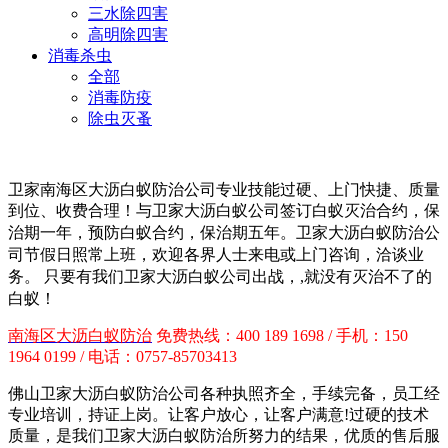
三水除四害
高明除四害
消毒杀虫
全部
消毒防疫
除虫灭蚤
卫家南海区大沥白蚁防治公司专业技能过硬、上门快捷、质量
到位、收费合理！与卫家大沥白蚁公司签订白蚁灭治合约，保
治期一年，预防白蚁合约，保治期五年。卫家大沥白蚁防治
公
司节假日照常上班，欢迎各界人士来电或上门咨询，洽谈业
务。 只要有我们卫家大沥白蚁公司出战，,就没有灭治不了的
白蚁！
南海区大沥白蚁防治
免费热线：400 189 1698 / 手机：150
1964 0199 / 电话：0757-85703413
佛山卫家大沥白蚁防治公司各种执照齐全，手续完备，员工经
专业培训，持证上岗。让客户放心，让客户满意!过硬的技术
质量，是我们卫家大沥白蚁防治所努力的结果，优质的售后服