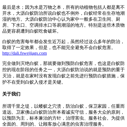
最后是水；因为水是万物之本，所有的动植物包括人都是离不
开水，大沥白蚁防治所说白蚁也不例外，白蚁经常在生存地潮
湿的地方。大沥白蚁防治中心认为家中一般多在卫生间、厨
房、下水口、空调排水口等易潮湿的地方。特别是这些木质物
品更容易遭到白蚁吃食破坏。
白蚁的危害每年都会发生近万起，虽然经过这么多年的防治，
取得了一定效果，但是，也不能完全避免不会白蚁危害。
http://dali.fsweijiags.com
完全做到灭绝白蚁，那就要做到预防白蚁危害，也这是白蚁防
控的现在阶段的任务之一，大沥白蚁防治说的就是预防的重于
灭治，就是在家时没有发现白蚁之前先进行预防白蚁措施，保
护不在受到白蚁入侵才是关键。
关于我们
所谓千里之堤，以蝼蚁之穴溃，防治白蚁，保卫家园，任重而
道远。卫家佛山白蚁防治所本着诚实守信，服务大众的原则，
以预防为主，标本兼治的方针，治理害虫、服务社会。为提供
全面的、周到的、让顾客放心满意的虫害治理服务。