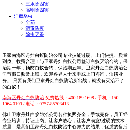
三水除四害
高明除四害
消毒杀虫
全部
消毒防疫
除虫灭蚤
卫家南海区
丹灶白蚁防治公司
专业技能过硬、上门快捷、质量
到位、收费合理！与卫家丹灶白蚁公司签订白蚁灭治合约，保
治期一年，预防白蚁合约，保治期五年。卫家
丹灶白蚁防治公
司
节假日照常上班，欢迎各界人士来电或上门咨询，洽谈业
务。 只要有我们卫家
丹灶白蚁防治所
出战，就没有灭治不了
的白蚁！
南海区
丹灶白蚁防治
免费热线：400 189 1698 / 手机：150
1964 0199 / 电话：0757-85703413
佛山卫家丹灶白蚁防治公司各种执照齐全，手续完备，员工经
专业培训，持证上岗。让客户放心，让客户满意!过硬的技术
质量，是我们卫家丹灶白蚁防治中心努力的结果，优质的售后