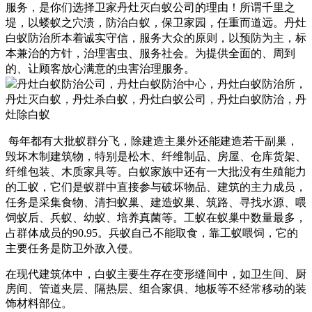
服务，是你们选择卫家丹灶灭白蚁公司的理由！
所谓千里之
堤，以蝼蚁之穴溃，防治白蚁，保卫家园，任重而道远。
丹灶
白蚁防治所
本着诚实守信，服务大众的原则，以预防为主，标
本兼治的方针，治理害虫、服务社会。为提供全面的、周到
的、让顾客放心满意的虫害治理服务。
每年都有大批蚁群分飞，除建造主巢外还能建造若干副巢，
毁坏木制建筑物，特别是松木、纤维制品、房屋、仓库货架、
纤维包装、木质家具等。白蚁家族中还有一大批没有生殖能力
的工蚁，它们是蚁群中直接参与破坏物品、建筑的主力成员，
任务是采集食物、清扫蚁巢、建造蚁巢、筑路、寻找水源、喂
饲蚁后、兵蚁、幼蚁、培养真菌等。工蚁在蚁巢中数量最多，
占群体成员的90.95。兵蚁自己不能取食，靠工蚁喂饲，它的
主要任务是防卫外敌入侵。
在现代建筑体中，白蚁主要生存在变形缝间中，如卫生间、厨
房间、管道夹层、隔热层、组合家俱、地板等不经常移动的装
饰材料部位。