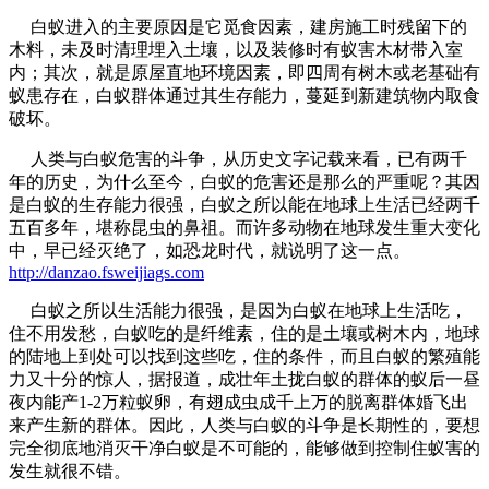
白蚁进入的主要原因是它觅食因素，建房施工时残留下的
木料，未及时清理埋入土壤，以及装修时有蚁害木材带入室
内；其次，就是原屋直地环境因素，即四周有树木或老基础有
蚁患存在，白蚁群体通过其生存能力，蔓延到新建筑物内取食
破坏。
人类与白蚁危害的斗争，从历史文字记载来看，已有两千
年的历史，为什么至今，白蚁的危害还是那么的严重呢？其因
是白蚁的生存能力很强，白蚁之所以能在地球上生活已经两千
五百多年，堪称昆虫的鼻祖。而许多动物在地球发生重大变化
中，早已经灭绝了，如恐龙时代，就说明了这一点。
http://danzao.fsweijiags.com
白蚁之所以生活能力很强，是因为白蚁在地球上生活吃，
住不用发愁，白蚁吃的是纤维素，住的是土壤或树木内，地球
的陆地上到处可以找到这些吃，住的条件，而且白蚁的繁殖能
力又十分的惊人，据报道，成壮年土拢白蚁的群体的蚁后一昼
夜内能产1-2万粒蚁卵，有翅成虫成千上万的脱离群体婚飞出
来产生新的群体。因此，人类与白蚁的斗争是长期性的，要想
完全彻底地消灭干净白蚁是不可能的，能够做到控制住蚁害的
发生就很不错。