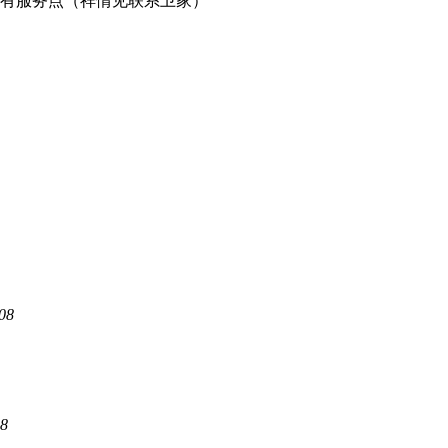
有服务点（祥情见联系卫家）
08
08