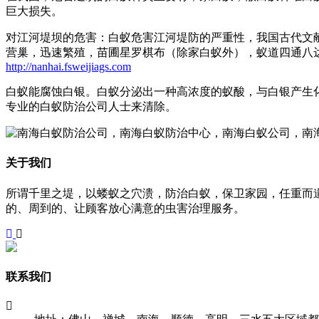
巨大损失。
对江河堤坝的危害：白蚁危害江河堤防的严重性，我国古代文
营巢，迅速繁殖，苗圃星罗棋布（除家白蚁外），蚁道四通八
http://nanhai.fsweijiags.com
白蚁能腐蚀白银。白蚁分泌出一种高浓度的蚁酸，与白银产生
专业的白蚁防治公司人士来清除。
关于我们
所谓千里之堤，以蝼蚁之穴溃，防治白蚁，保卫家园，任重而
的、周到的、让顾客放心满意的虫害治理服务。
联系我们