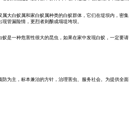
蚁属大白蚁属和家白蚁属种类的白蚁群体，它们在堤坝内，密集
出现管漏险情，更烈者则酿成塌堤垮坝。
白蚁是一种危害性很大的昆虫，如果在家中发现白蚁，一定要请
预防为主，标本兼治的方针，治理害虫、服务社会。为提供全面