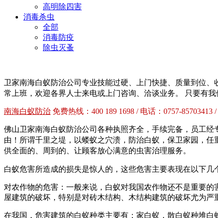
高明除四害
消毒杀虫
全部
消毒防疫
除虫灭蚤
卫家南海白蚁防治公司专业技能过硬、上门快捷、质量到位、
常上班，欢迎各界人士来电或上门咨询、洽谈业务。
只要有我
南海白蚁防治
免费热线：400 189 1698
/ 电话：0757-85703413 
佛山卫家南海白蚁防治公司各种执照齐全，手续完备，员工经
由！
所谓千里之堤，以蝼蚁之穴溃，防治白蚁，保卫家园，任
供全面的、周到的、让顾客放心满意的虫害治理服务。
白蚁危害所造成的损失是惊人的，这些危害主要表现在以下几
对农作物的危害：一般来说，白蚁对我国农作物还不是重要的
屋建筑的破坏，特别是对砖木结构、木结构建筑的破坏尤为严
在我国，危害建筑的白蚁种类主要有；家白蚁，散白蚁种堆白