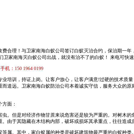
收费合理！
与卫家南海白蚁公司签订白蚁灭治合约，保治期一年
们卫家南海灭白蚁公司出战，就没有治不了的白蚁！
来电可快
/
手机：150 1964 0199
专业培训，持证上岗。让客户放心，让客户满意!过硬的技术质
重而道远。卫家南海白蚁防治公司本着诚实守信，服务大众的原
个方面：
害虫。但是对经济作物甘蔗来说危害还是较为严重的。对树木的
重。由于其隐藏在木结构内部，破坏或损坏其承重点，往往造成
蚁等属。其中，家白蚁属的种类是破坏建筑物最严重的白蚁种类