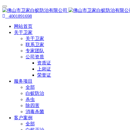
4001891698
网站首页
关于卫家
关于卫家
联系卫家
专家团队
公司资质
资质证
上岗证
荣誉证
服务项目
全部
白蚁防治
杀虫
除四害
消毒杀菌
客户案例
全部
白蚁灭治