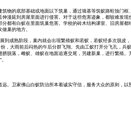
建筑物的底部基础或地面以下筑巢，通过墙基等筑蚁路蛀蚀门框
延伸漫延到房屋里面进行侵害。对于这些危害迹象，都较难发现
部分都有白蚁在里面筑巢危害。学校的砖木结构课室、旧房屋都
欢做巢的地方。
展到成熟阶段，
巢内就会出现繁殖蚁和若蚁，若蚁经多次脱皮，
6月份，大雨前后闷热的午后分群飞翔。先由工蚁打开分飞孔，兵
翅膀脱落，雌蚁、雄蚁在地面追逐交尾，另建新巢，进行繁殖。
”。
道远。卫家佛山白蚁防治所本着诚实守信，服务大众的原则，以