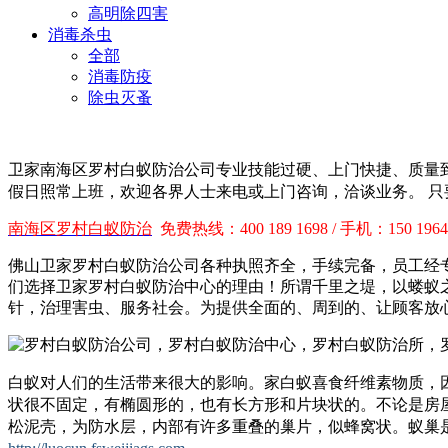
高明除四害
消毒杀虫
全部
消毒防疫
除虫灭蚤
卫家南海区罗村白蚁防治公司专业技能过硬、上门快捷、质量
假日照常上班，欢迎各界人士来电或上门咨询，洽谈业务。 
南海区罗村白蚁防治
免费热线：400 189 1698 / 手机：150 1964 0
佛山卫家罗村白蚁防治公司各种执照齐全，手续完备，员工经
们选择卫家罗村白蚁防治中心的理由！
所谓千里之堤，以蝼蚁
针，治理害虫、服务社会。为提供全面的、周到的、让顾客放
白蚁对人们的生活带来很大的影响。家白蚁喜食纤维素物质，
状很不固定，有椭圆形的，也有长方形和片块状的。不论是房
松泥壳，为防水层，内部有许多重叠的巢片，似蜂窝状。蚁巢