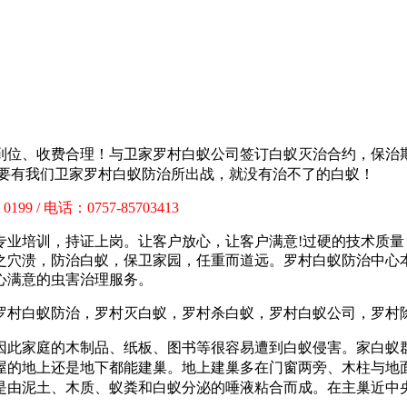
到位、收费合理！与卫家罗村白蚁公司签订白蚁灭治合约，保治
只要有我们卫家罗村白蚁防治所出战，就没有治不了的白蚁！
199 / 电话：0757-85703413
专业培训，持证上岗。让客户放心，让客户满意!过硬的技术质
之穴溃，防治白蚁，保卫家园，任重而道远。罗村白蚁防治中心
心满意的虫害治理服务。
因此家庭的木制品、纸板、图书等很容易遭到白蚁侵害。家白蚁
屋的地上还是地下都能建巢。地上建巢多在门窗两旁、木柱与地面
是由泥土、木质、蚁粪和白蚁分泌的唾液粘合而成。在主巢近中央