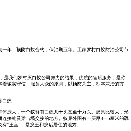
期一年，预防白蚁合约，保治期五年。卫家罗村白蚁防治
公司节
量，是我们罗村灭白蚁公司努力的结果，优质的售后服务，是你
本着诚实守信，服务大众的原则，以预防为主，标本兼治的方
群体庞大，一个蚁群有白蚁几千头甚至十万头。蚁巢比较大，形
连接处及梁与墙交接的地方。蚁巢外围有一层厚3一5厘米的疏
有“王室”，是蚁王和蚁后居住的地方。