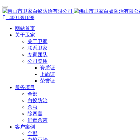
4001891698
网站首页
关于卫家
关于卫家
联系卫家
专家团队
公司资质
资质证
上岗证
荣誉证
服务项目
全部
白蚁防治
杀虫
除四害
消毒杀菌
客户案例
全部
白蚁灭治