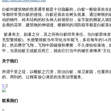
http://luocun.fsweijiags.com
白蚁对建筑物的危害通常都是十分隐蔽的，白蚁一般较喜欢在
等都经常受白蚁的侵蚀。白蚁还喜欢在树头筑巢、通过树根的
动的物件、砖木结构的杉头伸入砖墙部分，金字架的脚架入墙
走廊的花草、建筑物的伸缩缝、楼梯间的消防箱等都是白蚁喜
蚁巢有主、副巢之分，其之间有白蚁经常来往。当白蚁群体发
充型繁殖蚁)。长翅繁殖蚁当年羽化当年能飞，多在每年的5-
刻，然后腾空飞翔，飞翔中因碰撞和摩擦，不久便纷纷落地，
中，当原始蚁王或蚁后死亡，就由它们当中的健壮者继承“王位
关于我们
所谓千里之堤，以蝼蚁之穴溃，防治白蚁，保卫家园，任重而
的、周到的、让顾客放心满意的虫害治理服务。
联系我们