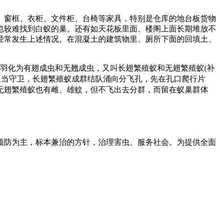
、窗框、衣柜、文件柜、台椅等家具，特别是仓库的地台板货物
也较难找到白蚁的巢。还有如天花板里面、楼阁上面长期堆放不
经常发生上述情况。在混凝土的建筑物里、厕所下面的回填土、
羽化为有翅成虫和无翘成虫，又叫长翅繁殖蚁和无翅繁殖蚁(补
蚁当守卫，长翅繁殖蚁成群结队涌向分飞孔，先在孔口爬行片
无翅繁殖蚁也有雌、雄蚊，但不飞出去分群，而留在蚁巢群体
预防为主，标本兼治的方针，治理害虫、服务社会。为提供全面