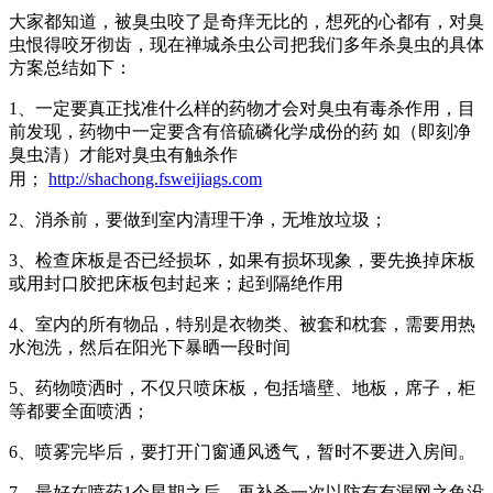
大家都知道，被臭虫咬了是奇痒无比的，想死的心都有，对臭
虫恨得咬牙彻齿，现在禅城杀虫公司把我们多年杀臭虫的具体
方案总结如下：
1、一定要真正找准什么样的药物才会对臭虫有毒杀作用，目
前发现，药物中一定要含有倍硫磷化学成份的药 如（即刻净
臭虫清）才能对臭虫有触杀作
用；
http://shachong.fsweijiags.com
2、消杀前，要做到室内清理干净，无堆放垃圾；
3、检查床板是否已经损坏，如果有损坏现象，要先换掉床板
或用封口胶把床板包封起来；起到隔绝作用
4、室内的所有物品，特别是衣物类、被套和枕套，需要用热
水泡洗，然后在阳光下暴晒一段时间
5、药物喷洒时，不仅只喷床板，包括墙壁、地板，席子，柜
等都要全面喷洒；
6、喷雾完毕后，要打开门窗通风透气，暂时不要进入房间。
7、最好在喷药1个星期之后，再补杀一次以防有有漏网之鱼没