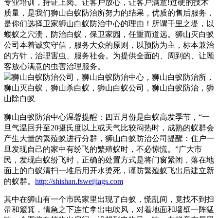
专业培训，持证上岗。让客户放心，让客户满意!过硬的技术
质量，是我们
狮山白蚁防治所
努力的结果，优质的售后服务，
是你们选择卫家
狮山白蚁防治中心
的理由！
所谓千里之堤，以
蝼蚁之穴溃，防治白蚁，保卫家园，任重而道远。狮山灭白蚁
公司本着诚实守信，服务大众的原则，以预防为主，标本兼治
的方针，治理害虫、服务社会。为提供全面的、周到的、让顾
客放心满意的虫害治理服务。
狮山白蚁防治中心温馨提醒：四五月份是白蚁高发季节，“一
旦气温回升至20摄氏度以上或天气比较闷热时，成熟的蚁群会
产生大量的繁殖蚁进行分群，狮山白蚁防治公司提醒：住户一
旦发现自己的家中有纷飞的繁殖蚁时，不必惊慌。”广大市
民，发现白蚁纷飞时，正确的处置方式是将门窗紧闭，落在地
面上的白蚁清扫一堆后用开水烫死，谨防繁殖蚁飞出后建立新
的蚁群。
http://shishan.fsweijiags.com
其中在狮山有一个市民家里出现了白蚁，慌乱间，竟找不到扫
帚和簸箕，情急之下连忙拿出电吹风，对着地面和墙壁一阵猛