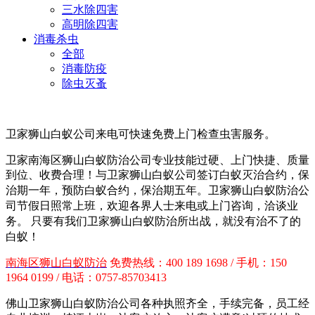
三水除四害
高明除四害
消毒杀虫
全部
消毒防疫
除虫灭蚤
卫家狮山白蚁公司来电可快速免费上门检查虫害服务。
卫家南海区狮山白蚁防治公司专业技能过硬、上门快捷、质量
到位、收费合理！与卫家狮山白蚁公司签订白蚁灭治合约，保
治期一年，预防白蚁合约，保治期五年。
卫家狮山白蚁防治
公
司节假日照常上班，欢迎各界人士来电或上门咨询，洽谈业
务。 只要有我们卫家狮山白蚁防治所出战，就没有治不了的
白蚁！
南海区狮山白蚁防治
免费热线：400 189 1698 / 手机：150
1964 0199 / 电话：0757-85703413
佛山卫家狮山白蚁防治公司各种执照齐全，手续完备，员工经