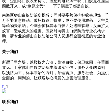
吹，企图将白蚁吹出房间。没想到电吹风一吹，白蚁竟在屋里
四散开来，成“燎原之势”，一下子满屋子都是白蚁。
南海区狮山白蚁防治所提醒：同时要妥善保护好蚁害现场，千
万不要随意搬动、破坏蚁路、蚁巢，更不要使用农药、灭害灵
等药物去喷洒，否则会惊扰其余白蚁四处逃匿躲藏，反而扩大
蚁害，造成更大的危害。应及时向狮山白蚁防治专业机构求
助，请专业的狮山白蚁防治公司人员进行全面彻底的专业治
理。
关于我们
所谓千里之堤，以蝼蚁之穴溃，防治白蚁，保卫家园，任重而
道远。卫家佛山白蚁防治所本着诚实守信，服务大众的原则，
以预防为主，标本兼治的方针，治理害虫、服务社会。为提供
全面的、周到的、让顾客放心满意的虫害治理服务。
联系我们