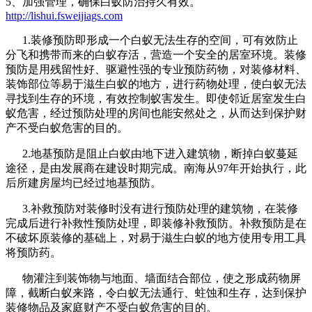
5、加强管理，确保白蚁防治持久有效。
http://lishui.fsweijiags.com
1.装修预防即形成一个白蚁无法生存的空间，可有效防止
分飞和携带而来的白蚁存活，营造一个安全的居室环境。装修
预防是用残留性好、驱避性强的专业预防药物，对装修材料、
装饰部位等易于滋生白蚁的地方，进行药物处理，使白蚁无法
寻找到生存的环境，有效控制蚁害发生。即使邻近居室发生白
蚁危害，经过预防处理的房间也能安然处之，从而达到保护财
产不受白蚁危害的目的。
2.地基预防是阻止白蚁由地下进入建筑物，断掉白蚁蔓延
途径，是由发展商在建设时期完成。南海从97年开始执行，此
后所建房屋均已经过地基预防。
3.补救预防对装修时没有进行预防处理的建筑物，在装修
完成后进行补救性预防处理，即装修补救预防。补救预防是在
不破坏原装修的基础上，对易于滋生白蚁的地方使用专用工具
将预防药。
物灌注到装饰物与地面、墙面结合部位，使之形成药物屏
障，截断白蚁来路，令白蚁无法通行、蛀蚀和生存，达到保护
装修物品及家庭财产不受白蚁危害的目的。