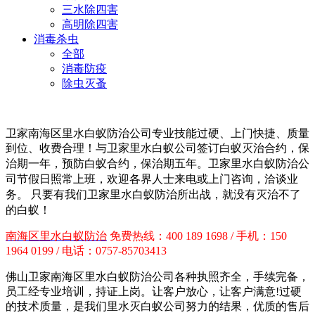
三水除四害
高明除四害
消毒杀虫
全部
消毒防疫
除虫灭蚤
卫家南海区里水白蚁防治公司专业技能过硬、上门快捷、质量
到位、收费合理！与卫家里水白蚁公司签订白蚁灭治合约，保
治期一年，预防白蚁合约，保治期五年。卫家里水白蚁防治
公
司节假日照常上班，欢迎各界人士来电或上门咨询，洽谈业
务。 只要有我们卫家里水白蚁防治所出战，就没有灭治不了
的白蚁！
南海区里水白蚁防治
免费热线：400 189 1698 / 手机：150
1964 0199 / 电话：0757-85703413
佛山卫家南海区里水白蚁防治公司各种执照齐全，手续完备，
员工经专业培训，持证上岗。让客户放心，让客户满意!过硬
的技术质量，是我们里水灭白蚁公司努力的结果，优质的售后