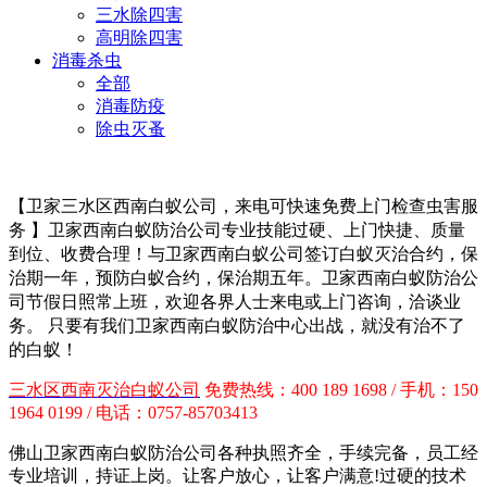
三水除四害
高明除四害
消毒杀虫
全部
消毒防疫
除虫灭蚤
【卫家
三水区
西南白蚁公司，来电可快速免费上门检查虫害服
务 】
卫家西南白蚁防治公司专业技能过硬、上门快捷、质量
到位、收费合理！与卫家西南白蚁公司签订白蚁灭治合约，保
治期一年，预防白蚁合约，保治期五年。
卫家西南白蚁防治
公
司节假日照常上班，欢迎各界人士来电或上门咨询，洽谈业
务。 只要有我们
卫家西南白蚁防治中心
出战，就没有治不了
的白蚁！
三水区
西南灭治白蚁公司
免费热线：400 189 1698 / 手机：150
1964 0199 / 电话：0757-85703413
佛山卫家西南白蚁防治公司各种执照齐全，手续完备，员工经
专业培训，持证上岗。让客户放心，让客户满意!过硬的技术