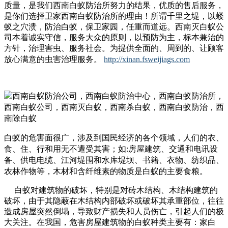
质量，是我们西南白蚁防治所努力的结果，优质的售后服务，
是你们选择卫家西南白蚁防治所的理由！
所谓千里之堤，以蝼
蚁之穴溃，防治白蚁，保卫家园，任重而道远。西南灭白蚁公
司本着诚实守信，服务大众的原则，以预防为主，标本兼治的
方针，治理害虫、服务社会。为提供全面的、周到的、让顾客
放心满意的虫害治理服务。
http://xinan.fsweijiags.com
白蚁的危害面很广，涉及到国民经济的各个领域，人们的衣、
食、住、行和用无不遭受其害；如:房屋建筑、交通和电讯设
备、供电电缆、江河堤围和水库堤坝、书籍、衣物、纺织品、
农林作物等，木材和含纤维素的物质是白蚁的主要食粮。
白蚁对建筑物的破坏，特别是对砖木结构、木结构建筑的
破坏，由于其隐蔽在木结构内部破坏或破坏其承重部位，往往
造成房屋突然倒塌，导致财产损失和人员伤亡，引起人们的极
大关注。在我国，危害房屋建筑物的白蚁种类主要有：家白