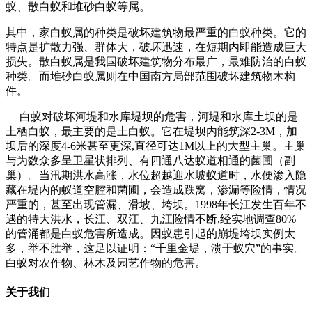
蚁、散白蚁和堆砂白蚁等属。
其中，家白蚁属的种类是破坏建筑物最严重的白蚁种类。它的
特点是扩散力强、群体大，破坏迅速，在短期内即能造成巨大
损失。散白蚁属是我国破坏建筑物分布最广，最难防治的白蚁
种类。而堆砂白蚁属则在中国南方局部范围破坏建筑物木构
件。
白蚁对破坏河堤和水库堤坝的危害，河堤和水库土坝的是
土栖白蚁，最主要的是土白蚁。它在堤坝内能筑深2-3M，加
坝后的深度4-6米甚至更深,直径可达1M以上的大型主巢。主巢
与为数众多呈卫星状排列、有四通八达蚁道相通的菌圃（副
巢）。当汛期洪水高涨，水位超越迎水坡蚁道时，水便渗入隐
藏在堤内的蚁道空腔和菌圃，会造成跌窝，渗漏等险情，情况
严重的，甚至出现管漏、滑坡、垮坝。1998年长江发生百年不
遇的特大洪水，长江、双江、九江险情不断,经实地调查80%
的管涌都是白蚁危害所造成。因蚁患引起的崩堤垮坝实例太
多，举不胜举，这足以证明：“千里金堤，溃于蚁穴”的事实。
白蚁对农作物、林木及园艺作物的危害。
关于我们